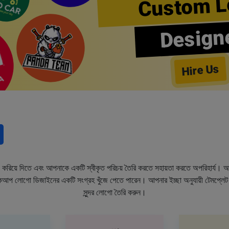
Custom L
Design
Hire Us
় করিয়ে দিতে এবং আপনাকে একটি স্বীকৃত পরিচয় তৈরি করতে সহায়তা করতে অপরিহার্য। আপন
েকআপ লোগো ডিজাইনের একটি সংগ্রহ খুঁজে পেতে পারেন। আপনার ইচ্ছা অনুযায়ী টেমপ্লেট পরি
সুন্দর লোগো তৈরি করুন।