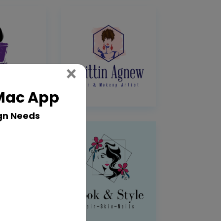
Close
×
 Mac App
gn Needs