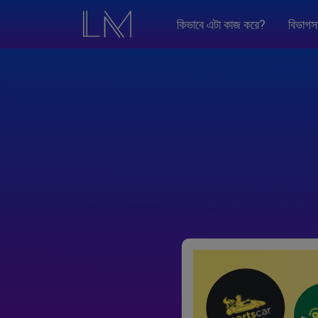
কিভাবে এটা কাজ করে?
বিভাগস