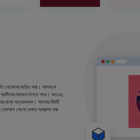
 প্রতি লোকেদের জড়িত করা। আপনাকে
়াল প্রতীকের মাধ্যমে চিনতে পারে। অতএব,
নার জন্য অত্যাবশ্যক। আপনার বিউটি
াদের মেকআপ লোগো মেকার অ্যাক্সেস করা