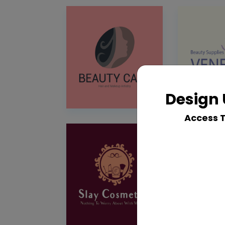
Design 
Access 