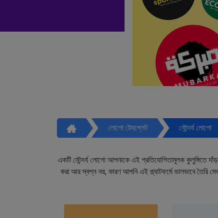
লোগো টেমপ্লেট
সৌন্দর্য লোগো
একটি সৌন্দর্য লোগো আপনাকে এই প্রতিযোগিতামূলক কুলুঙ্গিতে দাঁড
করা আর স্বপ্ন নয়, কারণ আপনি এই প্ল্যাটফর্মে ভালভাবে তৈরি ম