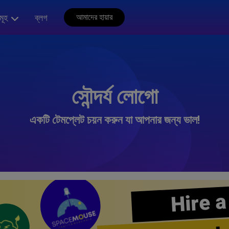
মূহ
ব্লগ
আমাদের হায়ার
সৌন্দর্য লোগো
একটি টেমপ্লেট চয়ন করুন যা আপনার জন্য ভাল!
Hire a