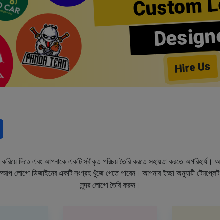
Custom L
Design
Hire Us
় করিয়ে দিতে এবং আপনাকে একটি স্বীকৃত পরিচয় তৈরি করতে সহায়তা করতে অপরিহার্য। আপন
েকআপ লোগো ডিজাইনের একটি সংগ্রহ খুঁজে পেতে পারেন। আপনার ইচ্ছা অনুযায়ী টেমপ্লেট পরি
সুন্দর লোগো তৈরি করুন।