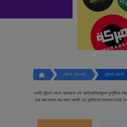
লোগো টেমপ্লেট
সৌন্দর্য লোগো
একটি সৌন্দর্য লোগো আপনাকে এই প্রতিযোগিতামূলক কুলুঙ্গিতে দাঁড
করা আর স্বপ্ন নয়, কারণ আপনি এই প্ল্যাটফর্মে ভালভাবে তৈরি ম