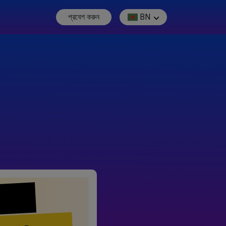
প্রবেশ করুন
BN