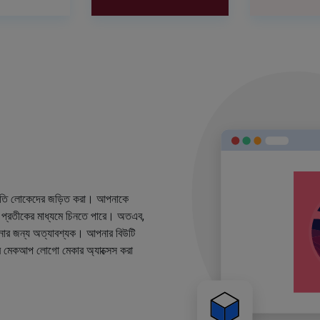
 প্রতি লোকেদের জড়িত করা। আপনাকে
়াল প্রতীকের মাধ্যমে চিনতে পারে। অতএব,
নার জন্য অত্যাবশ্যক। আপনার বিউটি
াদের মেকআপ লোগো মেকার অ্যাক্সেস করা