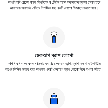
আপনি যদি ঠোঁটের গ্লস, লিপস্টিক বা ঠোঁটের আভা সরবরাহের ব্যবসা চালান তবে
আপনাকে অবশ্যই এটিতে লিপস্টিক সহ একটি লোগো ডিজাইন করতে হবে।
মেকআপ ব্রাশ লোগো
আপনি যদি এমন একজন ডিলার হন যার মেকআপ ব্রাশ, ব্লাশ অন বা হাইলাইটার
ধরণের জিনিস রয়েছে তবে আপনার একটি মেকআপ ব্রাশ লোগো নিয়ে যাওয়া উচিত।