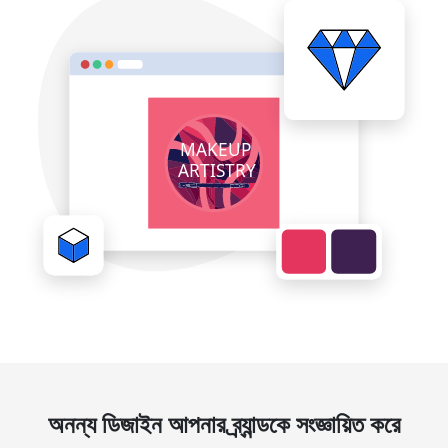
অনন্য ডিজাইন আপনার ব্র্যান্ডকে সংজ্ঞায়িত করে