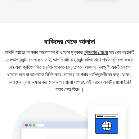
বাকিদের থেকে আলাদা
আপনি হয়তো আপনার আশেপাশে বা ওয়েবে মুগ্ধকর
সৌন্দর্যের লোগো
সহ বেশ কয়েকটি
মেকআপ ব্র্যান্ড দেখেছেন, তাই, আপনি যদি এই ব্র্যান্ডগুলির সাথে প্রতিদ্বন্দ্বিতা করতে
চান এবং প্রতিযোগিতায় বেঁচে থাকতে চান, তাহলে আপনার অবশ্যই একটি লোগো
থাকতে হবে যা আপনাকে বিশিষ্ট করে তোলে। আপনার প্রতিদ্বন্দ্বীদের কাছ থেকে।
আমাদের দ্বারা অফার করা মেকআপ লোগো সংগ্রহ এই ধরনের একটি লোগো তৈরি
করার সেরা বিকল্প।