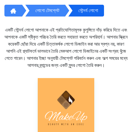
লোগো টেমপ্লেট
সৌন্দর্য লোগো
একটি সৌন্দর্য লোগো আপনাকে এই প্রতিযোগিতামূলক কুলুঙ্গিতে দাঁড় করিয়ে দিতে এবং
আপনাকে একটি স্বীকৃত পরিচয় তৈরি করতে সহায়তা করতে অপরিহার্য। আপনার স্ক্রিনে
কয়েকটি ছোঁয়া দিয়ে একটি চিত্তাকর্ষক লোগো ডিজাইন করা আর স্বপ্ন নয়, কারণ
আপনি এই প্ল্যাটফর্মে ভালভাবে তৈরি মেকআপ লোগো ডিজাইনের একটি সংগ্রহ খুঁজে
পেতে পারেন। আপনার ইচ্ছা অনুযায়ী টেমপ্লেট পরিবর্তন করুন এবং অল্প সময়ের মধ্যে
আপনার ব্র্যান্ডের জন্য একটি সুন্দর লোগো তৈরি করুন।