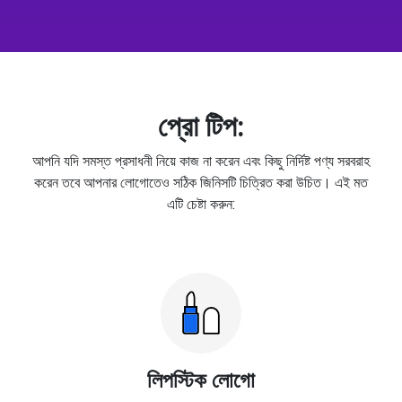
প্রো টিপ:
আপনি যদি সমস্ত প্রসাধনী নিয়ে কাজ না করেন এবং কিছু নির্দিষ্ট পণ্য সরবরাহ
করেন তবে আপনার লোগোতেও সঠিক জিনিসটি চিত্রিত করা উচিত। এই মত
এটি চেষ্টা করুন:
লিপস্টিক লোগো