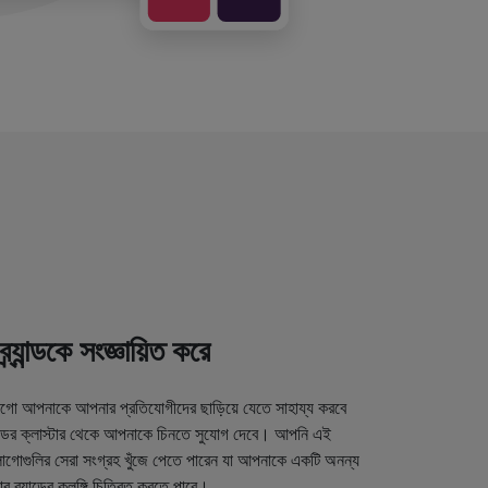
যান্ডকে সংজ্ঞায়িত করে
 লোগো আপনাকে আপনার প্রতিযোগীদের ছাড়িয়ে যেতে সাহায্য করবে
্যান্ডের ক্লাস্টার থেকে আপনাকে চিনতে সুযোগ দেবে। আপনি এই
র লোগোগুলির সেরা সংগ্রহ খুঁজে পেতে পারেন যা আপনাকে একটি অনন্য
্যান্ডের কুলুঙ্গি চিত্রিত করতে পারে।