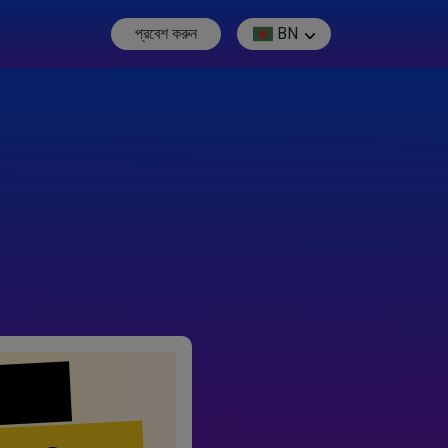
প্রবেশ করুন
BN