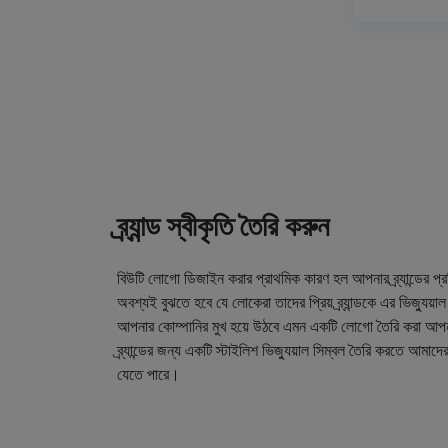
ব্র্যান্ড স্বীকৃতি তৈরি করুন
বিউটি লোগো ডিজাইন করার প্রাথমিক কারণ হল আপনার ব্র্যান্ডের
অবশ্যই বুঝতে হবে যে লোকেরা তাদের প্রিয় ব্র্যান্ডকে এর ভিজ্যুয
আপনার কোম্পানির মুখ হয়ে উঠবে এমন একটি লোগো তৈরি করা আপ
ব্র্যান্ডের জন্য একটি স্টাইলিশ ভিজ্যুয়াল সিম্বল তৈরি করতে আম
যেতে পারে।