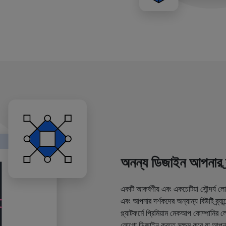
অনন্য ডিজাইন আপনার ব্র্
একটি আকর্ষণীয় এবং একচেটিয়া সৌন্দর্য
এবং আপনার দর্শকদের অন্যান্য বিউটি ব্র
প্ল্যাটফর্মে প্রিমিয়াম মেকআপ কোম্পানি
লোগো ডিজাইন করতে সক্ষম করে যা আপনার ব্র