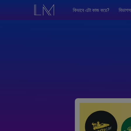
কিভাবে এটা কাজ করে?
বিভাগস