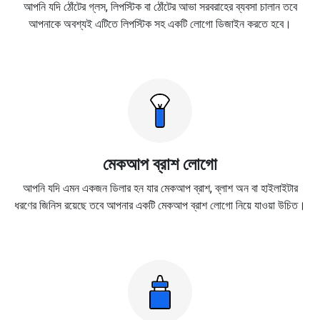
আপনি যদি ঠোঁটের গ্লস, লিপস্টিক বা ঠোঁটের আভা সরবরাহের ব্যবসা চালান তবে
আপনাকে অবশ্যই এটিতে লিপস্টিক সহ একটি লোগো ডিজাইন করতে হবে।
মেকআপ ব্রাশ লোগো
আপনি যদি এমন একজন ডিলার হন যার মেকআপ ব্রাশ, ব্লাশ অন বা হাইলাইটার
ধরণের জিনিস রয়েছে তবে আপনার একটি মেকআপ ব্রাশ লোগো নিয়ে যাওয়া উচিত।