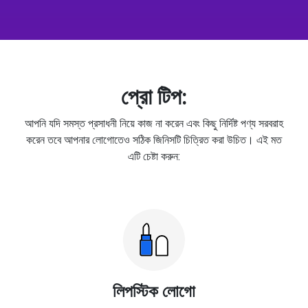
প্রো টিপ:
আপনি যদি সমস্ত প্রসাধনী নিয়ে কাজ না করেন এবং কিছু নির্দিষ্ট পণ্য সরবরাহ
করেন তবে আপনার লোগোতেও সঠিক জিনিসটি চিত্রিত করা উচিত। এই মত
এটি চেষ্টা করুন:
লিপস্টিক লোগো