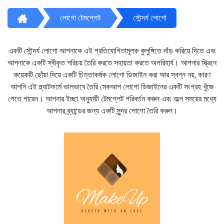
লোগো টেমপ্লেট
সৌন্দর্য লোগো
একটি সৌন্দর্য লোগো আপনাকে এই প্রতিযোগিতামূলক কুলুঙ্গিতে দাঁড় করিয়ে দিতে এবং
আপনাকে একটি স্বীকৃত পরিচয় তৈরি করতে সহায়তা করতে অপরিহার্য। আপনার স্ক্রিনে
কয়েকটি ছোঁয়া দিয়ে একটি চিত্তাকর্ষক লোগো ডিজাইন করা আর স্বপ্ন নয়, কারণ
আপনি এই প্ল্যাটফর্মে ভালভাবে তৈরি মেকআপ লোগো ডিজাইনের একটি সংগ্রহ খুঁজে
পেতে পারেন। আপনার ইচ্ছা অনুযায়ী টেমপ্লেট পরিবর্তন করুন এবং অল্প সময়ের মধ্যে
আপনার ব্র্যান্ডের জন্য একটি সুন্দর লোগো তৈরি করুন।