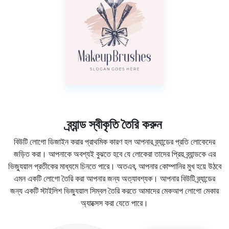
ব্র্যান্ড স্বীকৃতি তৈরি করুন
বিউটি লোগো ডিজাইন করার প্রাথমিক কারণ হল আপনার ব্র্যান্ডের প্রতি লোকেদের
জড়িত করা। আপনাকে অবশ্যই বুঝতে হবে যে লোকেরা তাদের প্রিয় ব্র্যান্ডকে এর
ভিজ্যুয়াল প্রতীকের মাধ্যমে চিনতে পারে। অতএব, আপনার কোম্পানির মুখ হয়ে উঠবে
এমন একটি লোগো তৈরি করা আপনার জন্য অত্যাবশ্যক। আপনার বিউটি ব্র্যান্ডের
জন্য একটি স্টাইলিশ ভিজ্যুয়াল সিম্বল তৈরি করতে আমাদের মেকআপ লোগো মেকার
অ্যাক্সেস করা যেতে পারে।