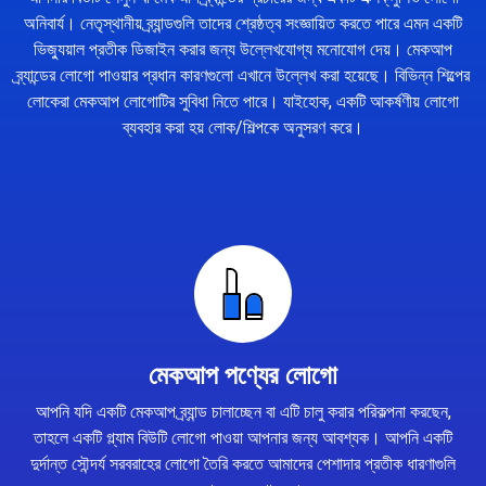
অনিবার্য। নেতৃস্থানীয় ব্র্যান্ডগুলি তাদের শ্রেষ্ঠত্ব সংজ্ঞায়িত করতে পারে এমন একটি
ভিজ্যুয়াল প্রতীক ডিজাইন করার জন্য উল্লেখযোগ্য মনোযোগ দেয়। মেকআপ
ব্র্যান্ডের লোগো পাওয়ার প্রধান কারণগুলো এখানে উল্লেখ করা হয়েছে। বিভিন্ন শিল্পের
লোকেরা মেকআপ লোগোটির সুবিধা নিতে পারে। যাইহোক, একটি আকর্ষণীয় লোগো
ব্যবহার করা হয় লোক/শিল্পকে অনুসরণ করে।
মেকআপ পণ্যের লোগো
আপনি যদি একটি মেকআপ ব্র্যান্ড চালাচ্ছেন বা এটি চালু করার পরিকল্পনা করছেন,
তাহলে একটি গ্ল্যাম বিউটি লোগো পাওয়া আপনার জন্য আবশ্যক। আপনি একটি
দুর্দান্ত সৌন্দর্য সরবরাহের লোগো তৈরি করতে আমাদের পেশাদার প্রতীক ধারণাগুলি