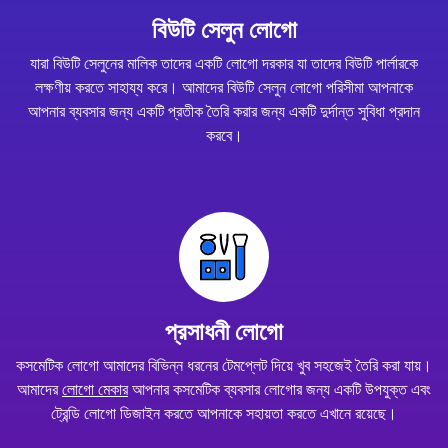
বিউটি সেলুন লোগো
যারা বিউটি সেলুনের মালিক তাদের একটি লোগো দরকার যা তাদের বিউটি পার্লারকে
লক্ষণীয় করতে সাহায্য করে। আমাদের বিউটি সেলুন লোগো পরিসীমা আপনাকে
আপনার ব্যবসার জন্য একটি প্রতীক তৈরি করার জন্য একটি দুর্দান্ত সুবিধা প্রদান
করবে।
প্রসাধনী লোগো
কসমেটিক লোগো আমাদের বিভিন্ন ধরনের টেমপ্লেট দিয়ে খুব সহজেই তৈরি করা যায়।
আমাদের
লোগো মেকার
আপনার কসমেটিক ব্যবসার লোগোর জন্য একটি উপযুক্ত এবং
ট্রেন্ডি লোগো ডিজাইন করতে আপনাকে সহায়তা করতে এখানে রয়েছে।