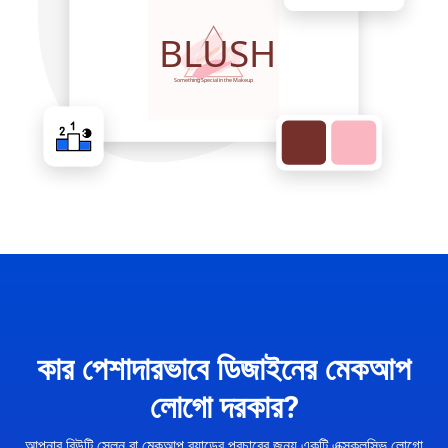
কার পেশাদারভাবে ডিজাইনের মেকআপ
লোগো দরকার?
আপনার বিউটি সেলুন বা মেকআপ ব্র্যান্ডের প্রচারের জন্য একটি এক্সক্লুসিভ লোগো