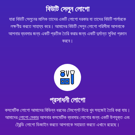
বিউটি সেলুন লোগো
যারা বিউটি সেলুনের মালিক তাদের একটি লোগো দরকার যা তাদের বিউটি পার্লারকে
লক্ষণীয় করতে সাহায্য করে। আমাদের বিউটি সেলুন লোগো পরিসীমা আপনাকে
আপনার ব্যবসার জন্য একটি প্রতীক তৈরি করার জন্য একটি দুর্দান্ত সুবিধা প্রদান
করবে।
প্রসাধনী লোগো
কসমেটিক লোগো আমাদের বিভিন্ন ধরনের টেমপ্লেট দিয়ে খুব সহজেই তৈরি করা যায়।
আমাদের
লোগো মেকার
আপনার কসমেটিক ব্যবসার লোগোর জন্য একটি উপযুক্ত এবং
ট্রেন্ডি লোগো ডিজাইন করতে আপনাকে সহায়তা করতে এখানে রয়েছে।