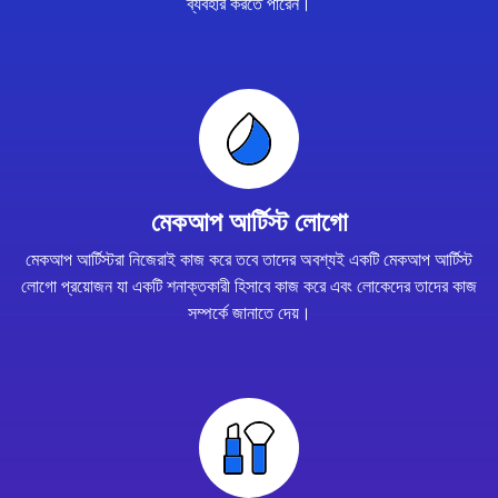
ব্যবহার করতে পারেন।
মেকআপ আর্টিস্ট লোগো
মেকআপ আর্টিস্টরা নিজেরাই কাজ করে তবে তাদের অবশ্যই একটি মেকআপ আর্টিস্ট
লোগো প্রয়োজন যা একটি শনাক্তকারী হিসাবে কাজ করে এবং লোকেদের তাদের কাজ
সম্পর্কে জানাতে দেয়।