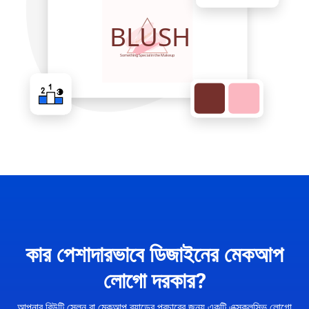
কার পেশাদারভাবে ডিজাইনের মেকআপ
লোগো দরকার?
আপনার বিউটি সেলুন বা মেকআপ ব্র্যান্ডের প্রচারের জন্য একটি এক্সক্লুসিভ লোগো