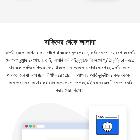
বাকিদের থেকে আলাদা
আপনি হয়তো আপনার আশেপাশে বা ওয়েবে মুগ্ধকর
সৌন্দর্যের লোগো
সহ বেশ কয়েকটি
মেকআপ ব্র্যান্ড দেখেছেন, তাই, আপনি যদি এই ব্র্যান্ডগুলির সাথে প্রতিদ্বন্দ্বিতা করতে
চান এবং প্রতিযোগিতায় বেঁচে থাকতে চান, তাহলে আপনার অবশ্যই একটি লোগো
থাকতে হবে যা আপনাকে বিশিষ্ট করে তোলে। আপনার প্রতিদ্বন্দ্বীদের কাছ থেকে।
আমাদের দ্বারা অফার করা মেকআপ লোগো সংগ্রহ এই ধরনের একটি লোগো তৈরি
করার সেরা বিকল্প।