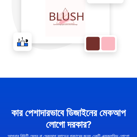
কার পেশাদারভাবে ডিজাইনের মেকআপ
লোগো দরকার?
আপনার বিউটি সেলুন বা মেকআপ ব্র্যান্ডের প্রচারের জন্য একটি এক্সক্লুসিভ লোগো