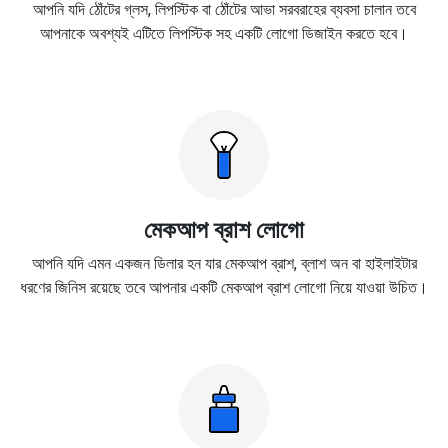
আপনি যদি ঠোঁটের গ্লস, লিপস্টিক বা ঠোঁটের আভা সরবরাহের ব্যবসা চালান তবে
আপনাকে অবশ্যই এটিতে লিপস্টিক সহ একটি লোগো ডিজাইন করতে হবে।
মেকআপ ব্রাশ লোগো
আপনি যদি এমন একজন ডিলার হন যার মেকআপ ব্রাশ, ব্লাশ অন বা হাইলাইটার
ধরণের জিনিস রয়েছে তবে আপনার একটি মেকআপ ব্রাশ লোগো নিয়ে যাওয়া উচিত।