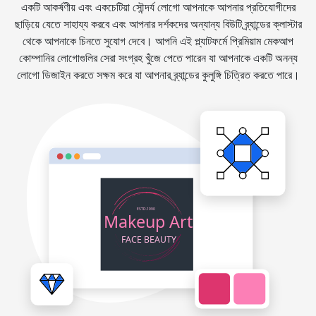
একটি আকর্ষণীয় এবং একচেটিয়া সৌন্দর্য লোগো আপনাকে আপনার প্রতিযোগীদের
ছাড়িয়ে যেতে সাহায্য করবে এবং আপনার দর্শকদের অন্যান্য বিউটি ব্র্যান্ডের ক্লাস্টার
থেকে আপনাকে চিনতে সুযোগ দেবে। আপনি এই প্ল্যাটফর্মে প্রিমিয়াম মেকআপ
কোম্পানির লোগোগুলির সেরা সংগ্রহ খুঁজে পেতে পারেন যা আপনাকে একটি অনন্য
লোগো ডিজাইন করতে সক্ষম করে যা আপনার ব্র্যান্ডের কুলুঙ্গি চিত্রিত করতে পারে।