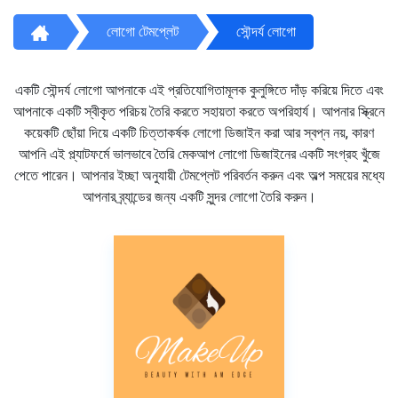
লোগো টেমপ্লেট
সৌন্দর্য লোগো
একটি সৌন্দর্য লোগো আপনাকে এই প্রতিযোগিতামূলক কুলুঙ্গিতে দাঁড় করিয়ে দিতে এবং
আপনাকে একটি স্বীকৃত পরিচয় তৈরি করতে সহায়তা করতে অপরিহার্য। আপনার স্ক্রিনে
কয়েকটি ছোঁয়া দিয়ে একটি চিত্তাকর্ষক লোগো ডিজাইন করা আর স্বপ্ন নয়, কারণ
আপনি এই প্ল্যাটফর্মে ভালভাবে তৈরি মেকআপ লোগো ডিজাইনের একটি সংগ্রহ খুঁজে
পেতে পারেন। আপনার ইচ্ছা অনুযায়ী টেমপ্লেট পরিবর্তন করুন এবং অল্প সময়ের মধ্যে
আপনার ব্র্যান্ডের জন্য একটি সুন্দর লোগো তৈরি করুন।