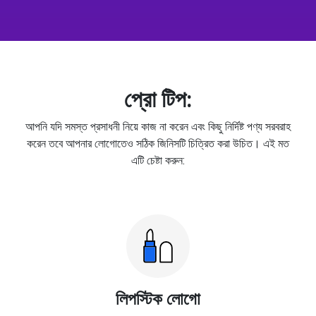
প্রো টিপ:
আপনি যদি সমস্ত প্রসাধনী নিয়ে কাজ না করেন এবং কিছু নির্দিষ্ট পণ্য সরবরাহ
করেন তবে আপনার লোগোতেও সঠিক জিনিসটি চিত্রিত করা উচিত। এই মত
এটি চেষ্টা করুন:
লিপস্টিক লোগো