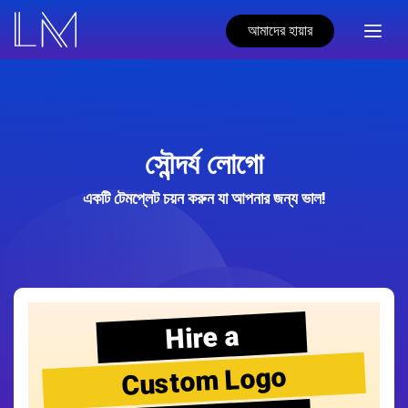
আমাদের হায়ার
সৌন্দর্য লোগো
একটি টেমপ্লেট চয়ন করুন যা আপনার জন্য ভাল!
Hire a
Custom Logo