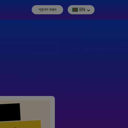
প্রবেশ করুন
BN