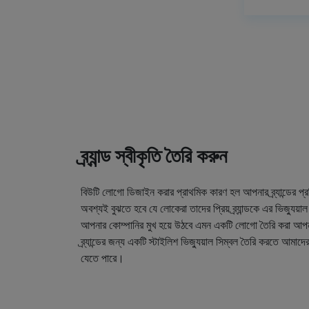
ব্র্যান্ড স্বীকৃতি তৈরি করুন
বিউটি লোগো ডিজাইন করার প্রাথমিক কারণ হল আপনার ব্র্যান্ডের
অবশ্যই বুঝতে হবে যে লোকেরা তাদের প্রিয় ব্র্যান্ডকে এর ভিজ্যুয
আপনার কোম্পানির মুখ হয়ে উঠবে এমন একটি লোগো তৈরি করা আপ
ব্র্যান্ডের জন্য একটি স্টাইলিশ ভিজ্যুয়াল সিম্বল তৈরি করতে আম
যেতে পারে।