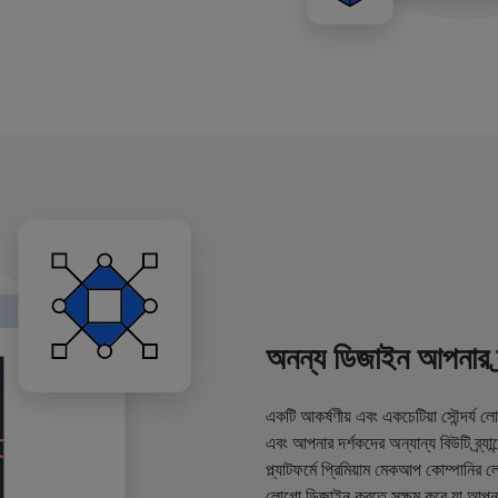
অনন্য ডিজাইন আপনার ব্র্
একটি আকর্ষণীয় এবং একচেটিয়া সৌন্দর্য
এবং আপনার দর্শকদের অন্যান্য বিউটি ব্র
প্ল্যাটফর্মে প্রিমিয়াম মেকআপ কোম্পানি
লোগো ডিজাইন করতে সক্ষম করে যা আপনার ব্র