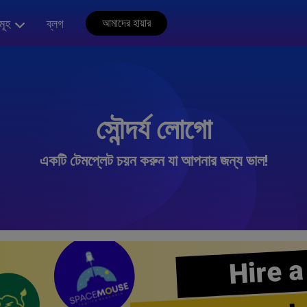
মূহ
ব্লগ
আমাদের হায়ার
সৌন্দর্য লোগো
একটি টেমপ্লেট চয়ন করুন যা আপনার জন্য ভাল!
Hire a