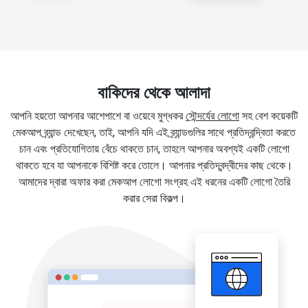
বাকিদের থেকে আলাদা
আপনি হয়তো আপনার আশেপাশে বা ওয়েবে মুগ্ধকর
সৌন্দর্যের লোগো
সহ বেশ কয়েকটি
মেকআপ ব্র্যান্ড দেখেছেন, তাই, আপনি যদি এই ব্র্যান্ডগুলির সাথে প্রতিদ্বন্দ্বিতা করতে
চান এবং প্রতিযোগিতায় বেঁচে থাকতে চান, তাহলে আপনার অবশ্যই একটি লোগো
থাকতে হবে যা আপনাকে বিশিষ্ট করে তোলে। আপনার প্রতিদ্বন্দ্বীদের কাছ থেকে।
আমাদের দ্বারা অফার করা মেকআপ লোগো সংগ্রহ এই ধরনের একটি লোগো তৈরি
করার সেরা বিকল্প।