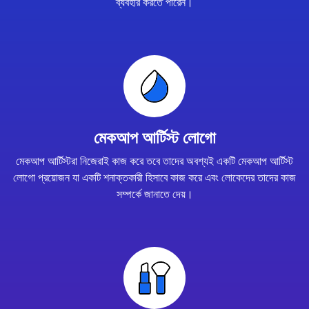
ব্যবহার করতে পারেন।
মেকআপ আর্টিস্ট লোগো
মেকআপ আর্টিস্টরা নিজেরাই কাজ করে তবে তাদের অবশ্যই একটি মেকআপ আর্টিস্ট
লোগো প্রয়োজন যা একটি শনাক্তকারী হিসাবে কাজ করে এবং লোকেদের তাদের কাজ
সম্পর্কে জানাতে দেয়।