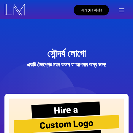
আমাদের হায়ার
সৌন্দর্য লোগো
একটি টেমপ্লেট চয়ন করুন যা আপনার জন্য ভাল!
Hire a
Custom Logo