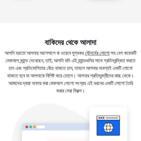
বাকিদের থেকে আলাদা
আপনি হয়তো আপনার আশেপাশে বা ওয়েবে মুগ্ধকর
সৌন্দর্যের লোগো
সহ বেশ কয়েকটি
মেকআপ ব্র্যান্ড দেখেছেন, তাই, আপনি যদি এই ব্র্যান্ডগুলির সাথে প্রতিদ্বন্দ্বিতা করতে
চান এবং প্রতিযোগিতায় বেঁচে থাকতে চান, তাহলে আপনার অবশ্যই একটি লোগো
থাকতে হবে যা আপনাকে বিশিষ্ট করে তোলে। আপনার প্রতিদ্বন্দ্বীদের কাছ থেকে।
আমাদের দ্বারা অফার করা মেকআপ লোগো সংগ্রহ এই ধরনের একটি লোগো তৈরি
করার সেরা বিকল্প।