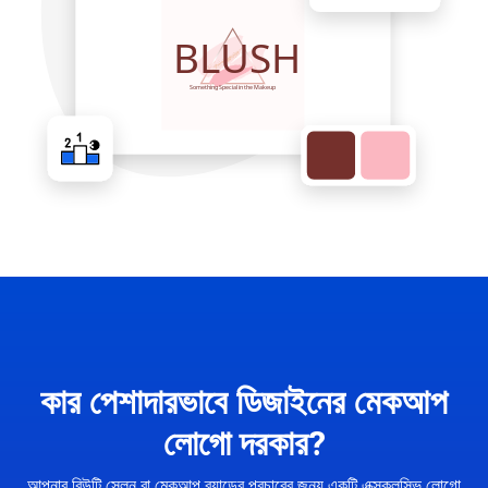
কার পেশাদারভাবে ডিজাইনের মেকআপ
লোগো দরকার?
আপনার বিউটি সেলুন বা মেকআপ ব্র্যান্ডের প্রচারের জন্য একটি এক্সক্লুসিভ লোগো