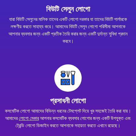
বিউটি সেলুন লোগো
যারা বিউটি সেলুনের মালিক তাদের একটি লোগো দরকার যা তাদের বিউটি পার্লারকে
লক্ষণীয় করতে সাহায্য করে। আমাদের বিউটি সেলুন লোগো পরিসীমা আপনাকে
আপনার ব্যবসার জন্য একটি প্রতীক তৈরি করার জন্য একটি দুর্দান্ত সুবিধা প্রদান
করবে।
প্রসাধনী লোগো
কসমেটিক লোগো আমাদের বিভিন্ন ধরনের টেমপ্লেট দিয়ে খুব সহজেই তৈরি করা যায়।
আমাদের
লোগো মেকার
আপনার কসমেটিক ব্যবসার লোগোর জন্য একটি উপযুক্ত এবং
ট্রেন্ডি লোগো ডিজাইন করতে আপনাকে সহায়তা করতে এখানে রয়েছে।