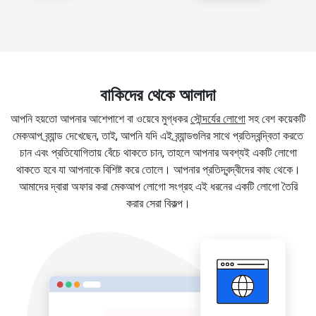
বাকিদের থেকে আলাদা
আপনি হয়তো আপনার আশেপাশে বা ওয়েবে মুগ্ধকর
সৌন্দর্যের লোগো
সহ বেশ কয়েকটি
মেকআপ ব্র্যান্ড দেখেছেন, তাই, আপনি যদি এই ব্র্যান্ডগুলির সাথে প্রতিদ্বন্দ্বিতা করতে
চান এবং প্রতিযোগিতায় বেঁচে থাকতে চান, তাহলে আপনার অবশ্যই একটি লোগো
থাকতে হবে যা আপনাকে বিশিষ্ট করে তোলে। আপনার প্রতিদ্বন্দ্বীদের কাছ থেকে।
আমাদের দ্বারা অফার করা মেকআপ লোগো সংগ্রহ এই ধরনের একটি লোগো তৈরি
করার সেরা বিকল্প।