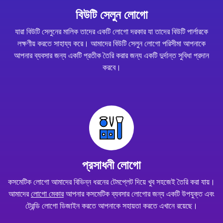
বিউটি সেলুন লোগো
যারা বিউটি সেলুনের মালিক তাদের একটি লোগো দরকার যা তাদের বিউটি পার্লারকে
লক্ষণীয় করতে সাহায্য করে। আমাদের বিউটি সেলুন লোগো পরিসীমা আপনাকে
আপনার ব্যবসার জন্য একটি প্রতীক তৈরি করার জন্য একটি দুর্দান্ত সুবিধা প্রদান
করবে।
প্রসাধনী লোগো
কসমেটিক লোগো আমাদের বিভিন্ন ধরনের টেমপ্লেট দিয়ে খুব সহজেই তৈরি করা যায়।
আমাদের
লোগো মেকার
আপনার কসমেটিক ব্যবসার লোগোর জন্য একটি উপযুক্ত এবং
ট্রেন্ডি লোগো ডিজাইন করতে আপনাকে সহায়তা করতে এখানে রয়েছে।