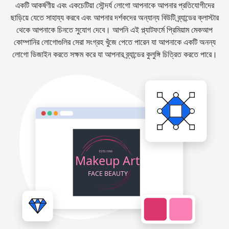
একটি আকর্ষণীয় এবং একচেটিয়া সৌন্দর্য লোগো আপনাকে আপনার প্রতিযোগীদের
ছাড়িয়ে যেতে সাহায্য করবে এবং আপনার দর্শকদের অন্যান্য বিউটি ব্র্যান্ডের ক্লাস্টার
থেকে আপনাকে চিনতে সুযোগ দেবে। আপনি এই প্ল্যাটফর্মে প্রিমিয়াম মেকআপ
কোম্পানির লোগোগুলির সেরা সংগ্রহ খুঁজে পেতে পারেন যা আপনাকে একটি অনন্য
লোগো ডিজাইন করতে সক্ষম করে যা আপনার ব্র্যান্ডের কুলুঙ্গি চিত্রিত করতে পারে।