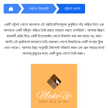
লোগো টেমপ্লেট
সৌন্দর্য লোগো
একটি সৌন্দর্য লোগো আপনাকে এই প্রতিযোগিতামূলক কুলুঙ্গিতে দাঁড় করিয়ে দিতে এবং
আপনাকে একটি স্বীকৃত পরিচয় তৈরি করতে সহায়তা করতে অপরিহার্য। আপনার স্ক্রিনে
কয়েকটি ছোঁয়া দিয়ে একটি চিত্তাকর্ষক লোগো ডিজাইন করা আর স্বপ্ন নয়, কারণ
আপনি এই প্ল্যাটফর্মে ভালভাবে তৈরি মেকআপ লোগো ডিজাইনের একটি সংগ্রহ খুঁজে
পেতে পারেন। আপনার ইচ্ছা অনুযায়ী টেমপ্লেট পরিবর্তন করুন এবং অল্প সময়ের মধ্যে
আপনার ব্র্যান্ডের জন্য একটি সুন্দর লোগো তৈরি করুন।