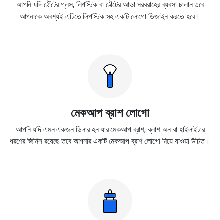
আপনি যদি ঠোঁটের গ্লস, লিপস্টিক বা ঠোঁটের আভা সরবরাহের ব্যবসা চালান তবে
আপনাকে অবশ্যই এটিতে লিপস্টিক সহ একটি লোগো ডিজাইন করতে হবে।
মেকআপ ব্রাশ লোগো
আপনি যদি এমন একজন ডিলার হন যার মেকআপ ব্রাশ, ব্লাশ অন বা হাইলাইটার
ধরণের জিনিস রয়েছে তবে আপনার একটি মেকআপ ব্রাশ লোগো নিয়ে যাওয়া উচিত।