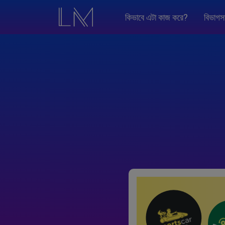
কিভাবে এটা কাজ করে?
বিভাগস