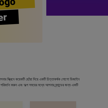
ogo
er
ার স্ক্রিনে কয়েকটি ছোঁয়া দিয়ে একটি চিত্তাকর্ষক লোগো ডিজাইন
বর্তন করুন এবং অল্প সময়ের মধ্যে আপনার ব্র্যান্ডের জন্য একটি