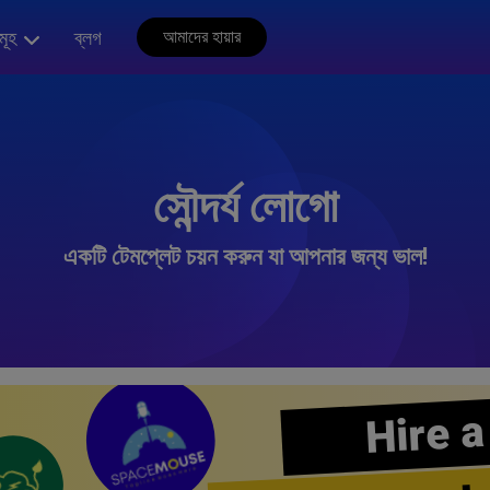
মূহ
ব্লগ
আমাদের হায়ার
সৌন্দর্য লোগো
একটি টেমপ্লেট চয়ন করুন যা আপনার জন্য ভাল!
Hire a