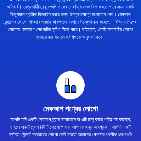
অনিবার্য। নেতৃস্থানীয় ব্র্যান্ডগুলি তাদের শ্রেষ্ঠত্ব সংজ্ঞায়িত করতে পারে এমন একটি
ভিজ্যুয়াল প্রতীক ডিজাইন করার জন্য উল্লেখযোগ্য মনোযোগ দেয়। মেকআপ
ব্র্যান্ডের লোগো পাওয়ার প্রধান কারণগুলো এখানে উল্লেখ করা হয়েছে। বিভিন্ন শিল্পের
লোকেরা মেকআপ লোগোটির সুবিধা নিতে পারে। যাইহোক, একটি আকর্ষণীয় লোগো
ব্যবহার করা হয় লোক/শিল্পকে অনুসরণ করে।
মেকআপ পণ্যের লোগো
আপনি যদি একটি মেকআপ ব্র্যান্ড চালাচ্ছেন বা এটি চালু করার পরিকল্পনা করছেন,
তাহলে একটি গ্ল্যাম বিউটি লোগো পাওয়া আপনার জন্য আবশ্যক। আপনি একটি
দুর্দান্ত সৌন্দর্য সরবরাহের লোগো তৈরি করতে আমাদের পেশাদার প্রতীক ধারণাগুলি