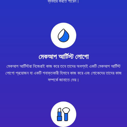
ব্যবহার করতে পারেন।
মেকআপ আর্টিস্ট লোগো
মেকআপ আর্টিস্টরা নিজেরাই কাজ করে তবে তাদের অবশ্যই একটি মেকআপ আর্টিস্ট
লোগো প্রয়োজন যা একটি শনাক্তকারী হিসাবে কাজ করে এবং লোকেদের তাদের কাজ
সম্পর্কে জানাতে দেয়।