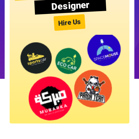
Designer
Hire Us