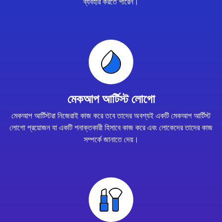
ব্যবহার করতে পারেন।
মেকআপ আর্টিস্ট লোগো
মেকআপ আর্টিস্টরা নিজেরাই কাজ করে তবে তাদের অবশ্যই একটি মেকআপ আর্টিস্ট
লোগো প্রয়োজন যা একটি শনাক্তকারী হিসাবে কাজ করে এবং লোকেদের তাদের কাজ
সম্পর্কে জানাতে দেয়।