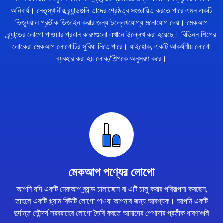
অনিবার্য। নেতৃস্থানীয় ব্র্যান্ডগুলি তাদের শ্রেষ্ঠত্ব সংজ্ঞায়িত করতে পারে এমন একটি
ভিজ্যুয়াল প্রতীক ডিজাইন করার জন্য উল্লেখযোগ্য মনোযোগ দেয়। মেকআপ
ব্র্যান্ডের লোগো পাওয়ার প্রধান কারণগুলো এখানে উল্লেখ করা হয়েছে। বিভিন্ন শিল্পের
লোকেরা মেকআপ লোগোটির সুবিধা নিতে পারে। যাইহোক, একটি আকর্ষণীয় লোগো
ব্যবহার করা হয় লোক/শিল্পকে অনুসরণ করে।
মেকআপ পণ্যের লোগো
আপনি যদি একটি মেকআপ ব্র্যান্ড চালাচ্ছেন বা এটি চালু করার পরিকল্পনা করছেন,
তাহলে একটি গ্ল্যাম বিউটি লোগো পাওয়া আপনার জন্য আবশ্যক। আপনি একটি
দুর্দান্ত সৌন্দর্য সরবরাহের লোগো তৈরি করতে আমাদের পেশাদার প্রতীক ধারণাগুলি