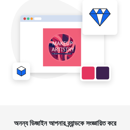
অনন্য ডিজাইন আপনার ব্র্যান্ডকে সংজ্ঞায়িত করে