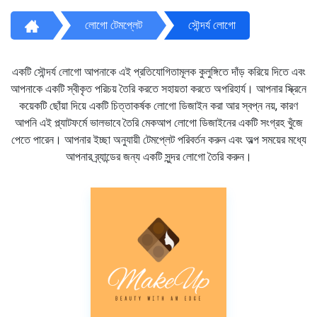
লোগো টেমপ্লেট
সৌন্দর্য লোগো
একটি সৌন্দর্য লোগো আপনাকে এই প্রতিযোগিতামূলক কুলুঙ্গিতে দাঁড় করিয়ে দিতে এবং
আপনাকে একটি স্বীকৃত পরিচয় তৈরি করতে সহায়তা করতে অপরিহার্য। আপনার স্ক্রিনে
কয়েকটি ছোঁয়া দিয়ে একটি চিত্তাকর্ষক লোগো ডিজাইন করা আর স্বপ্ন নয়, কারণ
আপনি এই প্ল্যাটফর্মে ভালভাবে তৈরি মেকআপ লোগো ডিজাইনের একটি সংগ্রহ খুঁজে
পেতে পারেন। আপনার ইচ্ছা অনুযায়ী টেমপ্লেট পরিবর্তন করুন এবং অল্প সময়ের মধ্যে
আপনার ব্র্যান্ডের জন্য একটি সুন্দর লোগো তৈরি করুন।