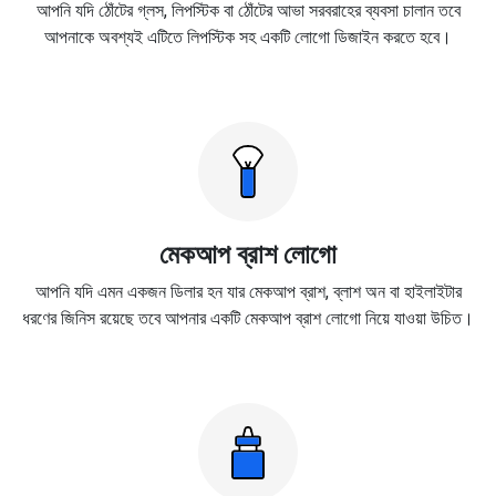
আপনি যদি ঠোঁটের গ্লস, লিপস্টিক বা ঠোঁটের আভা সরবরাহের ব্যবসা চালান তবে
আপনাকে অবশ্যই এটিতে লিপস্টিক সহ একটি লোগো ডিজাইন করতে হবে।
মেকআপ ব্রাশ লোগো
আপনি যদি এমন একজন ডিলার হন যার মেকআপ ব্রাশ, ব্লাশ অন বা হাইলাইটার
ধরণের জিনিস রয়েছে তবে আপনার একটি মেকআপ ব্রাশ লোগো নিয়ে যাওয়া উচিত।