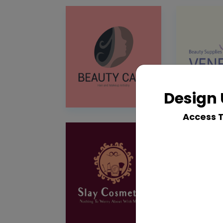
Design 
Access 