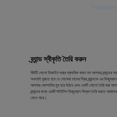
ব্র্যান্ড স্বীকৃতি তৈরি করুন
বিউটি লোগো ডিজাইন করার প্রাথমিক কারণ হল আপনার ব্র্যান্ডের
অবশ্যই বুঝতে হবে যে লোকেরা তাদের প্রিয় ব্র্যান্ডকে এর ভিজ্যুয
আপনার কোম্পানির মুখ হয়ে উঠবে এমন একটি লোগো তৈরি করা আপ
ব্র্যান্ডের জন্য একটি স্টাইলিশ ভিজ্যুয়াল সিম্বল তৈরি করতে আম
যেতে পারে।