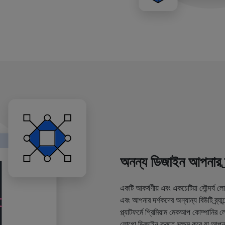
অনন্য ডিজাইন আপনার ব্র্
একটি আকর্ষণীয় এবং একচেটিয়া সৌন্দর্য
এবং আপনার দর্শকদের অন্যান্য বিউটি ব্র
প্ল্যাটফর্মে প্রিমিয়াম মেকআপ কোম্পানি
লোগো ডিজাইন করতে সক্ষম করে যা আপনার ব্র