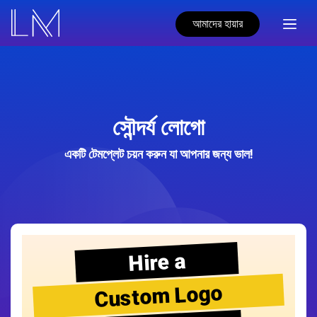
আমাদের হায়ার
সৌন্দর্য লোগো
একটি টেমপ্লেট চয়ন করুন যা আপনার জন্য ভাল!
Hire a
Custom Logo