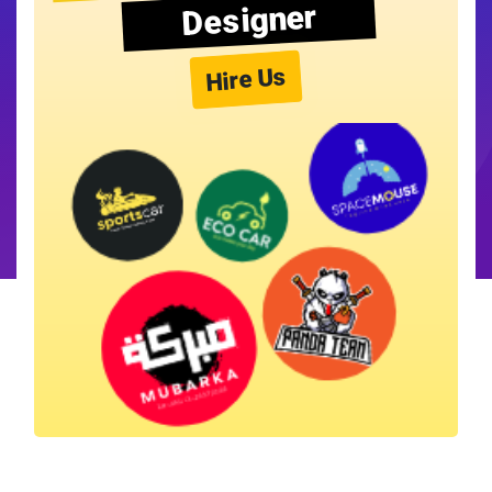
Designer
Hire Us