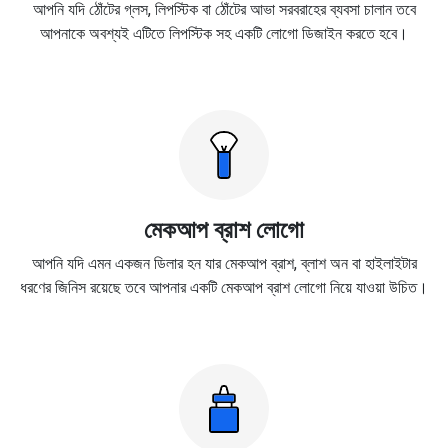
আপনি যদি ঠোঁটের গ্লস, লিপস্টিক বা ঠোঁটের আভা সরবরাহের ব্যবসা চালান তবে
আপনাকে অবশ্যই এটিতে লিপস্টিক সহ একটি লোগো ডিজাইন করতে হবে।
মেকআপ ব্রাশ লোগো
আপনি যদি এমন একজন ডিলার হন যার মেকআপ ব্রাশ, ব্লাশ অন বা হাইলাইটার
ধরণের জিনিস রয়েছে তবে আপনার একটি মেকআপ ব্রাশ লোগো নিয়ে যাওয়া উচিত।