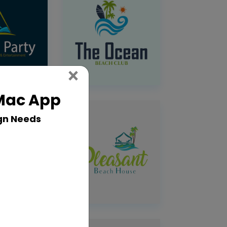
Close
×
 Mac App
gn Needs