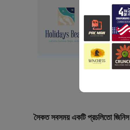
সৈকত সবসময় একটি প্রচলিতো জিনিস