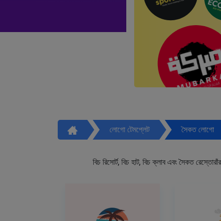
লোগো টেমপ্লেট
সৈকত লোগো
বিচ রিসোর্ট, বিচ হাট, বিচ ক্লাব এবং সৈকত রেস্তো