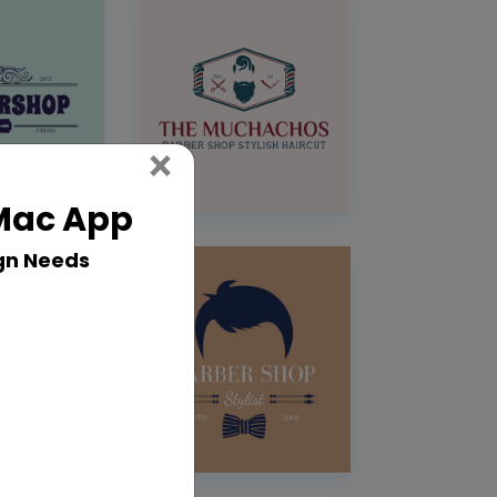
Close
×
 Mac App
gn Needs