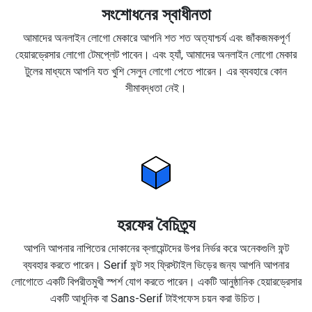
সংশোধনের স্বাধীনতা
আমাদের অনলাইন লোগো মেকারে আপনি শত শত অত্যাশ্চর্য এবং জাঁকজমকপূর্ণ
হেয়ারড্রেসার লোগো টেমপ্লেট পাবেন। এবং হ্যাঁ, আমাদের অনলাইন লোগো মেকার
টুলের মাধ্যমে আপনি যত খুশি সেলুন লোগো পেতে পারেন। এর ব্যবহারে কোন
সীমাবদ্ধতা নেই।
হরফের বৈচিত্র্য
আপনি আপনার নাপিতের দোকানের ক্লায়েন্টদের উপর নির্ভর করে অনেকগুলি ফন্ট
ব্যবহার করতে পারেন। Serif ফন্ট সহ ফ্রিস্টাইল ভিড়ের জন্য আপনি আপনার
লোগোতে একটি বিপরীতমুখী স্পর্শ যোগ করতে পারেন। একটি আনুষ্ঠানিক হেয়ারড্রেসার
একটি আধুনিক বা Sans-Serif টাইপফেস চয়ন করা উচিত।