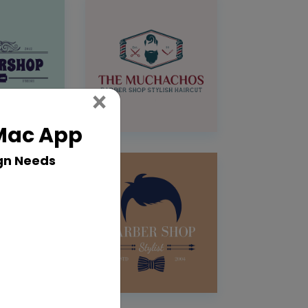
Close
×
 Mac App
gn Needs