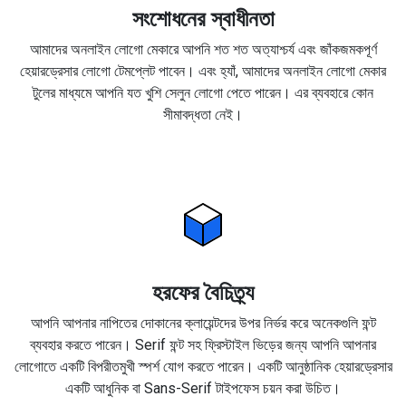
সংশোধনের স্বাধীনতা
আমাদের অনলাইন লোগো মেকারে আপনি শত শত অত্যাশ্চর্য এবং জাঁকজমকপূর্ণ
হেয়ারড্রেসার লোগো টেমপ্লেট পাবেন। এবং হ্যাঁ, আমাদের অনলাইন লোগো মেকার
টুলের মাধ্যমে আপনি যত খুশি সেলুন লোগো পেতে পারেন। এর ব্যবহারে কোন
সীমাবদ্ধতা নেই।
হরফের বৈচিত্র্য
আপনি আপনার নাপিতের দোকানের ক্লায়েন্টদের উপর নির্ভর করে অনেকগুলি ফন্ট
ব্যবহার করতে পারেন। Serif ফন্ট সহ ফ্রিস্টাইল ভিড়ের জন্য আপনি আপনার
লোগোতে একটি বিপরীতমুখী স্পর্শ যোগ করতে পারেন। একটি আনুষ্ঠানিক হেয়ারড্রেসার
একটি আধুনিক বা Sans-Serif টাইপফেস চয়ন করা উচিত।