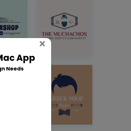
Close
×
 Mac App
gn Needs