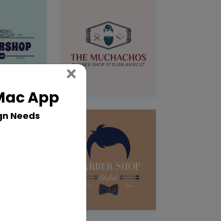
Close
×
 Mac App
gn Needs