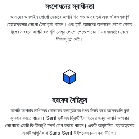
সংশোধনের স্বাধীনতা
আমাদের অনলাইন লোগো মেকারে আপনি শত শত অত্যাশ্চর্য এবং জাঁকজমকপূর্ণ
হেয়ারড্রেসার লোগো টেমপ্লেট পাবেন। এবং হ্যাঁ, আমাদের অনলাইন লোগো মেকার
টুলের মাধ্যমে আপনি যত খুশি সেলুন লোগো পেতে পারেন। এর ব্যবহারে কোন
সীমাবদ্ধতা নেই।
হরফের বৈচিত্র্য
আপনি আপনার নাপিতের দোকানের ক্লায়েন্টদের উপর নির্ভর করে অনেকগুলি ফন্ট
ব্যবহার করতে পারেন। Serif ফন্ট সহ ফ্রিস্টাইল ভিড়ের জন্য আপনি আপনার
লোগোতে একটি বিপরীতমুখী স্পর্শ যোগ করতে পারেন। একটি আনুষ্ঠানিক হেয়ারড্রেসার
একটি আধুনিক বা Sans-Serif টাইপফেস চয়ন করা উচিত।