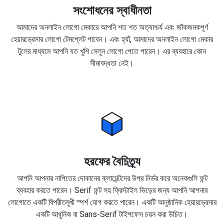
সংশোধনের স্বাধীনতা
আমাদের অনলাইন লোগো মেকারে আপনি শত শত অত্যাশ্চর্য এবং জাঁকজমকপূর্ণ
হেয়ারড্রেসার লোগো টেমপ্লেট পাবেন। এবং হ্যাঁ, আমাদের অনলাইন লোগো মেকার
টুলের মাধ্যমে আপনি যত খুশি সেলুন লোগো পেতে পারেন। এর ব্যবহারে কোন
সীমাবদ্ধতা নেই।
হরফের বৈচিত্র্য
আপনি আপনার নাপিতের দোকানের ক্লায়েন্টদের উপর নির্ভর করে অনেকগুলি ফন্ট
ব্যবহার করতে পারেন। Serif ফন্ট সহ ফ্রিস্টাইল ভিড়ের জন্য আপনি আপনার
লোগোতে একটি বিপরীতমুখী স্পর্শ যোগ করতে পারেন। একটি আনুষ্ঠানিক হেয়ারড্রেসার
একটি আধুনিক বা Sans-Serif টাইপফেস চয়ন করা উচিত।