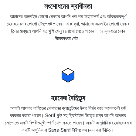
সংশোধনের স্বাধীনতা
আমাদের অনলাইন লোগো মেকারে আপনি শত শত অত্যাশ্চর্য এবং জাঁকজমকপূর্ণ
হেয়ারড্রেসার লোগো টেমপ্লেট পাবেন। এবং হ্যাঁ, আমাদের অনলাইন লোগো মেকার
টুলের মাধ্যমে আপনি যত খুশি সেলুন লোগো পেতে পারেন। এর ব্যবহারে কোন
সীমাবদ্ধতা নেই।
হরফের বৈচিত্র্য
আপনি আপনার নাপিতের দোকানের ক্লায়েন্টদের উপর নির্ভর করে অনেকগুলি ফন্ট
ব্যবহার করতে পারেন। Serif ফন্ট সহ ফ্রিস্টাইল ভিড়ের জন্য আপনি আপনার
লোগোতে একটি বিপরীতমুখী স্পর্শ যোগ করতে পারেন। একটি আনুষ্ঠানিক হেয়ারড্রেসার
একটি আধুনিক বা Sans-Serif টাইপফেস চয়ন করা উচিত।