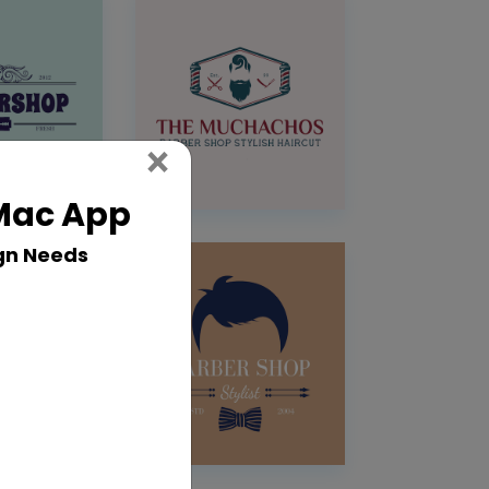
Close
×
 Mac App
gn Needs