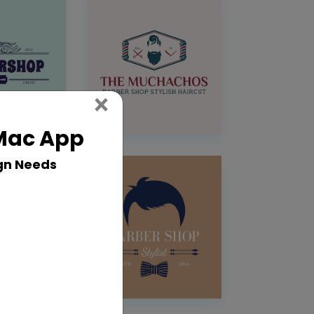
Close
×
 Mac App
gn Needs