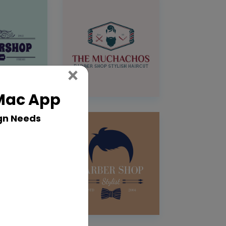
Close
×
 Mac App
gn Needs