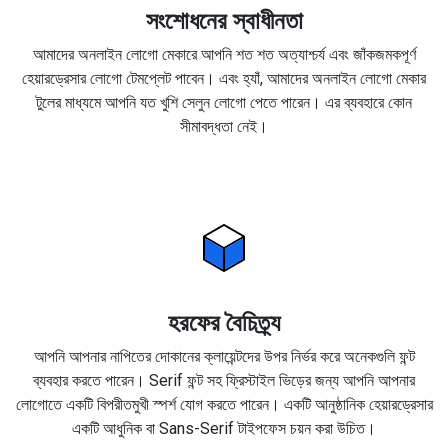
সংশোধনের স্বাধীনতা
আমাদের অনলাইন লোগো মেকারে আপনি শত শত অত্যাশ্চর্য এবং জাঁকজমকপূর্ণ
হেয়ারড্রেসার লোগো টেমপ্লেট পাবেন। এবং হ্যাঁ, আমাদের অনলাইন লোগো মেকার
টুলের মাধ্যমে আপনি যত খুশি সেলুন লোগো পেতে পারেন। এর ব্যবহারে কোন
সীমাবদ্ধতা নেই।
হরফের বৈচিত্র্য
আপনি আপনার নাপিতের দোকানের ক্লায়েন্টদের উপর নির্ভর করে অনেকগুলি ফন্ট
ব্যবহার করতে পারেন। Serif ফন্ট সহ ফ্রিস্টাইল ভিড়ের জন্য আপনি আপনার
লোগোতে একটি বিপরীতমুখী স্পর্শ যোগ করতে পারেন। একটি আনুষ্ঠানিক হেয়ারড্রেসার
একটি আধুনিক বা Sans-Serif টাইপফেস চয়ন করা উচিত।