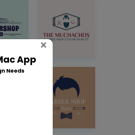
Close
×
 Mac App
gn Needs