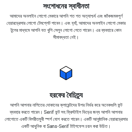
সংশোধনের স্বাধীনতা
আমাদের অনলাইন লোগো মেকারে আপনি শত শত অত্যাশ্চর্য এবং জাঁকজমকপূর্ণ
হেয়ারড্রেসার লোগো টেমপ্লেট পাবেন। এবং হ্যাঁ, আমাদের অনলাইন লোগো মেকার
টুলের মাধ্যমে আপনি যত খুশি সেলুন লোগো পেতে পারেন। এর ব্যবহারে কোন
সীমাবদ্ধতা নেই।
হরফের বৈচিত্র্য
আপনি আপনার নাপিতের দোকানের ক্লায়েন্টদের উপর নির্ভর করে অনেকগুলি ফন্ট
ব্যবহার করতে পারেন। Serif ফন্ট সহ ফ্রিস্টাইল ভিড়ের জন্য আপনি আপনার
লোগোতে একটি বিপরীতমুখী স্পর্শ যোগ করতে পারেন। একটি আনুষ্ঠানিক হেয়ারড্রেসার
একটি আধুনিক বা Sans-Serif টাইপফেস চয়ন করা উচিত।