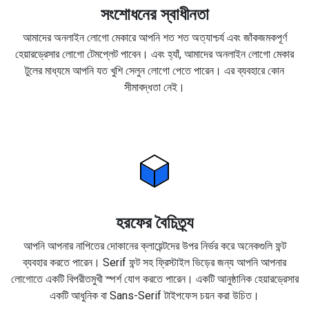
সংশোধনের স্বাধীনতা
আমাদের অনলাইন লোগো মেকারে আপনি শত শত অত্যাশ্চর্য এবং জাঁকজমকপূর্ণ
হেয়ারড্রেসার লোগো টেমপ্লেট পাবেন। এবং হ্যাঁ, আমাদের অনলাইন লোগো মেকার
টুলের মাধ্যমে আপনি যত খুশি সেলুন লোগো পেতে পারেন। এর ব্যবহারে কোন
সীমাবদ্ধতা নেই।
হরফের বৈচিত্র্য
আপনি আপনার নাপিতের দোকানের ক্লায়েন্টদের উপর নির্ভর করে অনেকগুলি ফন্ট
ব্যবহার করতে পারেন। Serif ফন্ট সহ ফ্রিস্টাইল ভিড়ের জন্য আপনি আপনার
লোগোতে একটি বিপরীতমুখী স্পর্শ যোগ করতে পারেন। একটি আনুষ্ঠানিক হেয়ারড্রেসার
একটি আধুনিক বা Sans-Serif টাইপফেস চয়ন করা উচিত।