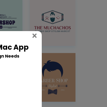
Close
×
 Mac App
gn Needs