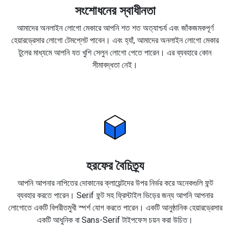
সংশোধনের স্বাধীনতা
আমাদের অনলাইন লোগো মেকারে আপনি শত শত অত্যাশ্চর্য এবং জাঁকজমকপূর্ণ
হেয়ারড্রেসার লোগো টেমপ্লেট পাবেন। এবং হ্যাঁ, আমাদের অনলাইন লোগো মেকার
টুলের মাধ্যমে আপনি যত খুশি সেলুন লোগো পেতে পারেন। এর ব্যবহারে কোন
সীমাবদ্ধতা নেই।
হরফের বৈচিত্র্য
আপনি আপনার নাপিতের দোকানের ক্লায়েন্টদের উপর নির্ভর করে অনেকগুলি ফন্ট
ব্যবহার করতে পারেন। Serif ফন্ট সহ ফ্রিস্টাইল ভিড়ের জন্য আপনি আপনার
লোগোতে একটি বিপরীতমুখী স্পর্শ যোগ করতে পারেন। একটি আনুষ্ঠানিক হেয়ারড্রেসার
একটি আধুনিক বা Sans-Serif টাইপফেস চয়ন করা উচিত।