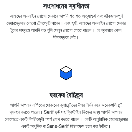
সংশোধনের স্বাধীনতা
আমাদের অনলাইন লোগো মেকারে আপনি শত শত অত্যাশ্চর্য এবং জাঁকজমকপূর্ণ
হেয়ারড্রেসার লোগো টেমপ্লেট পাবেন। এবং হ্যাঁ, আমাদের অনলাইন লোগো মেকার
টুলের মাধ্যমে আপনি যত খুশি সেলুন লোগো পেতে পারেন। এর ব্যবহারে কোন
সীমাবদ্ধতা নেই।
হরফের বৈচিত্র্য
আপনি আপনার নাপিতের দোকানের ক্লায়েন্টদের উপর নির্ভর করে অনেকগুলি ফন্ট
ব্যবহার করতে পারেন। Serif ফন্ট সহ ফ্রিস্টাইল ভিড়ের জন্য আপনি আপনার
লোগোতে একটি বিপরীতমুখী স্পর্শ যোগ করতে পারেন। একটি আনুষ্ঠানিক হেয়ারড্রেসার
একটি আধুনিক বা Sans-Serif টাইপফেস চয়ন করা উচিত।