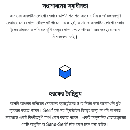
সংশোধনের স্বাধীনতা
আমাদের অনলাইন লোগো মেকারে আপনি শত শত অত্যাশ্চর্য এবং জাঁকজমকপূর্ণ
হেয়ারড্রেসার লোগো টেমপ্লেট পাবেন। এবং হ্যাঁ, আমাদের অনলাইন লোগো মেকার
টুলের মাধ্যমে আপনি যত খুশি সেলুন লোগো পেতে পারেন। এর ব্যবহারে কোন
সীমাবদ্ধতা নেই।
হরফের বৈচিত্র্য
আপনি আপনার নাপিতের দোকানের ক্লায়েন্টদের উপর নির্ভর করে অনেকগুলি ফন্ট
ব্যবহার করতে পারেন। Serif ফন্ট সহ ফ্রিস্টাইল ভিড়ের জন্য আপনি আপনার
লোগোতে একটি বিপরীতমুখী স্পর্শ যোগ করতে পারেন। একটি আনুষ্ঠানিক হেয়ারড্রেসার
একটি আধুনিক বা Sans-Serif টাইপফেস চয়ন করা উচিত।