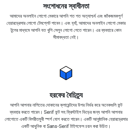
সংশোধনের স্বাধীনতা
আমাদের অনলাইন লোগো মেকারে আপনি শত শত অত্যাশ্চর্য এবং জাঁকজমকপূর্ণ
হেয়ারড্রেসার লোগো টেমপ্লেট পাবেন। এবং হ্যাঁ, আমাদের অনলাইন লোগো মেকার
টুলের মাধ্যমে আপনি যত খুশি সেলুন লোগো পেতে পারেন। এর ব্যবহারে কোন
সীমাবদ্ধতা নেই।
হরফের বৈচিত্র্য
আপনি আপনার নাপিতের দোকানের ক্লায়েন্টদের উপর নির্ভর করে অনেকগুলি ফন্ট
ব্যবহার করতে পারেন। Serif ফন্ট সহ ফ্রিস্টাইল ভিড়ের জন্য আপনি আপনার
লোগোতে একটি বিপরীতমুখী স্পর্শ যোগ করতে পারেন। একটি আনুষ্ঠানিক হেয়ারড্রেসার
একটি আধুনিক বা Sans-Serif টাইপফেস চয়ন করা উচিত।