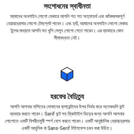
সংশোধনের স্বাধীনতা
আমাদের অনলাইন লোগো মেকারে আপনি শত শত অত্যাশ্চর্য এবং জাঁকজমকপূর্ণ
হেয়ারড্রেসার লোগো টেমপ্লেট পাবেন। এবং হ্যাঁ, আমাদের অনলাইন লোগো মেকার
টুলের মাধ্যমে আপনি যত খুশি সেলুন লোগো পেতে পারেন। এর ব্যবহারে কোন
সীমাবদ্ধতা নেই।
হরফের বৈচিত্র্য
আপনি আপনার নাপিতের দোকানের ক্লায়েন্টদের উপর নির্ভর করে অনেকগুলি ফন্ট
ব্যবহার করতে পারেন। Serif ফন্ট সহ ফ্রিস্টাইল ভিড়ের জন্য আপনি আপনার
লোগোতে একটি বিপরীতমুখী স্পর্শ যোগ করতে পারেন। একটি আনুষ্ঠানিক হেয়ারড্রেসার
একটি আধুনিক বা Sans-Serif টাইপফেস চয়ন করা উচিত।