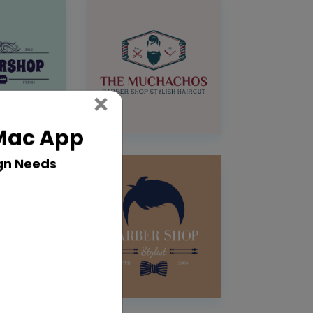
Close
×
 Mac App
gn Needs