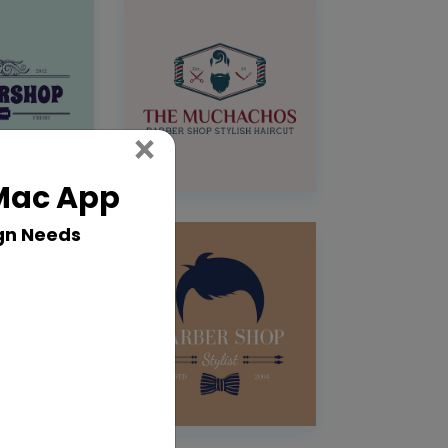
Close
×
 Mac App
gn Needs