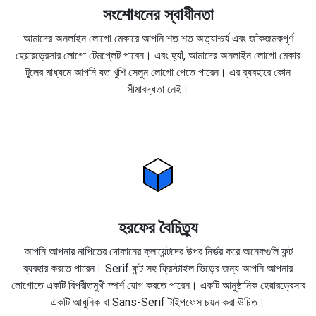
সংশোধনের স্বাধীনতা
আমাদের অনলাইন লোগো মেকারে আপনি শত শত অত্যাশ্চর্য এবং জাঁকজমকপূর্ণ
হেয়ারড্রেসার লোগো টেমপ্লেট পাবেন। এবং হ্যাঁ, আমাদের অনলাইন লোগো মেকার
টুলের মাধ্যমে আপনি যত খুশি সেলুন লোগো পেতে পারেন। এর ব্যবহারে কোন
সীমাবদ্ধতা নেই।
হরফের বৈচিত্র্য
আপনি আপনার নাপিতের দোকানের ক্লায়েন্টদের উপর নির্ভর করে অনেকগুলি ফন্ট
ব্যবহার করতে পারেন। Serif ফন্ট সহ ফ্রিস্টাইল ভিড়ের জন্য আপনি আপনার
লোগোতে একটি বিপরীতমুখী স্পর্শ যোগ করতে পারেন। একটি আনুষ্ঠানিক হেয়ারড্রেসার
একটি আধুনিক বা Sans-Serif টাইপফেস চয়ন করা উচিত।