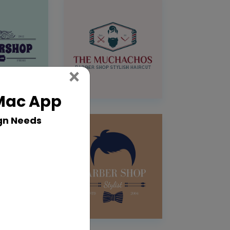
Close
×
 Mac App
gn Needs