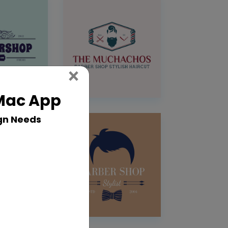
Close
×
 Mac App
gn Needs