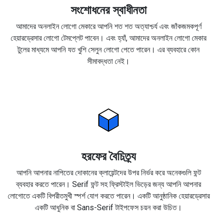
সংশোধনের স্বাধীনতা
আমাদের অনলাইন লোগো মেকারে আপনি শত শত অত্যাশ্চর্য এবং জাঁকজমকপূর্ণ
হেয়ারড্রেসার লোগো টেমপ্লেট পাবেন। এবং হ্যাঁ, আমাদের অনলাইন লোগো মেকার
টুলের মাধ্যমে আপনি যত খুশি সেলুন লোগো পেতে পারেন। এর ব্যবহারে কোন
সীমাবদ্ধতা নেই।
হরফের বৈচিত্র্য
আপনি আপনার নাপিতের দোকানের ক্লায়েন্টদের উপর নির্ভর করে অনেকগুলি ফন্ট
ব্যবহার করতে পারেন। Serif ফন্ট সহ ফ্রিস্টাইল ভিড়ের জন্য আপনি আপনার
লোগোতে একটি বিপরীতমুখী স্পর্শ যোগ করতে পারেন। একটি আনুষ্ঠানিক হেয়ারড্রেসার
একটি আধুনিক বা Sans-Serif টাইপফেস চয়ন করা উচিত।