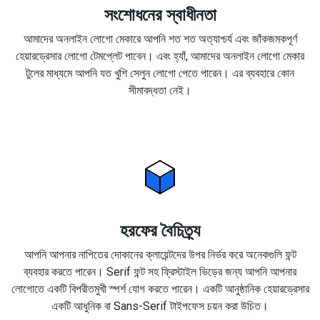
সংশোধনের স্বাধীনতা
আমাদের অনলাইন লোগো মেকারে আপনি শত শত অত্যাশ্চর্য এবং জাঁকজমকপূর্ণ
হেয়ারড্রেসার লোগো টেমপ্লেট পাবেন। এবং হ্যাঁ, আমাদের অনলাইন লোগো মেকার
টুলের মাধ্যমে আপনি যত খুশি সেলুন লোগো পেতে পারেন। এর ব্যবহারে কোন
সীমাবদ্ধতা নেই।
হরফের বৈচিত্র্য
আপনি আপনার নাপিতের দোকানের ক্লায়েন্টদের উপর নির্ভর করে অনেকগুলি ফন্ট
ব্যবহার করতে পারেন। Serif ফন্ট সহ ফ্রিস্টাইল ভিড়ের জন্য আপনি আপনার
লোগোতে একটি বিপরীতমুখী স্পর্শ যোগ করতে পারেন। একটি আনুষ্ঠানিক হেয়ারড্রেসার
একটি আধুনিক বা Sans-Serif টাইপফেস চয়ন করা উচিত।