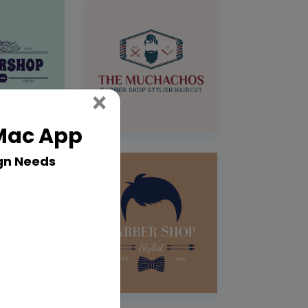
Close
×
 Mac App
gn Needs