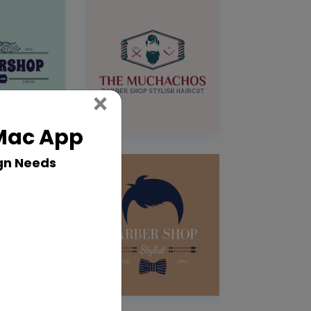
Close
×
 Mac App
gn Needs